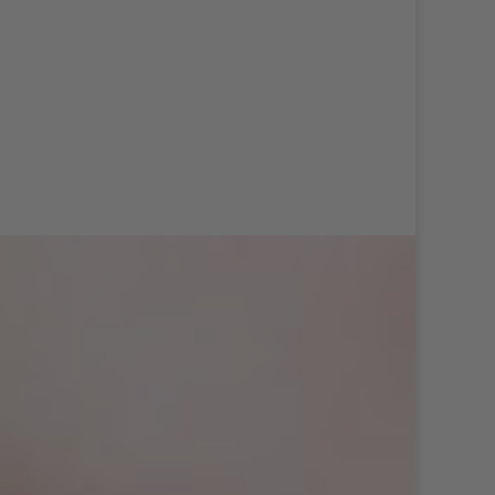
bitte eine Mail auf
rezeption@zahnarzt-bad-
friedrichshall.de
!!!