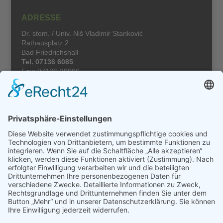
ADRESSE
Dr. stom. / Univ. Niš Vladimir Stanković
Rathausplatz 2
Bad Friedrichshall
Tel.
07136 6085
Fax: 07136-20006
Ausreichende Parkmöglichkeiten sind vorhanden.
ÖFFNUNGSZEITEN
Mo, Di, Mi:
08.00 – 13.00 Uhr u.14.00 – 17.00 Uhr
Do, Fr:
08.00 – 13.00 Uhr u.14.00 – 18.00 Uhr
AKTUELL
Unsere neue Internetseite ist nun online. Wir hoffen,
dass sie Ihnen gefällt. Falls sie etwas vermissen oder